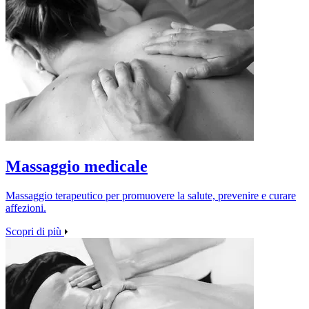
Massaggio medicale
Massaggio terapeutico per promuovere la salute, prevenire e curare
affezioni.
Scopri di più