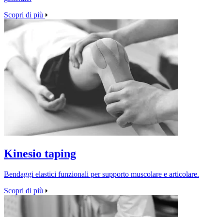
Scopri di più
Kinesio taping
Bendaggi elastici funzionali per supporto muscolare e articolare.
Scopri di più