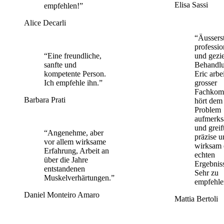
Elisa Sassi
empfehlen!”
Alice Decarli
“Äussers
professio
“Eine freundliche,
und gezie
sanfte und
Behandlu
kompetente Person.
Eric arbei
Ich empfehle ihn.”
grosser
Fachkom
Barbara Prati
hört dem
Problem
aufmerk
und greif
“Angenehme, aber
präzise u
vor allem wirksame
wirksam 
Erfahrung, Arbeit an
echten
über die Jahre
Ergebnis
entstandenen
Sehr zu
Muskelverhärtungen.”
empfehle
Daniel Monteiro Amaro
Mattia Bertoli