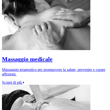
Massaggio medicale
Massaggio terapeutico per promuovere la salute, prevenire e curare
affezioni.
Scopri di più