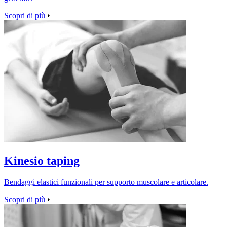
Scopri di più
Kinesio taping
Bendaggi elastici funzionali per supporto muscolare e articolare.
Scopri di più