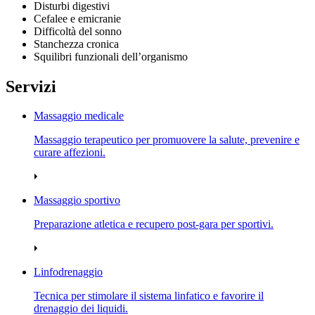
Disturbi digestivi
Cefalee e emicranie
Difficoltà del sonno
Stanchezza cronica
Squilibri funzionali dell’organismo
Servizi
Massaggio medicale
Massaggio terapeutico per promuovere la salute, prevenire e
curare affezioni.
Massaggio sportivo
Preparazione atletica e recupero post‑gara per sportivi.
Linfodrenaggio
Tecnica per stimolare il sistema linfatico e favorire il
drenaggio dei liquidi.