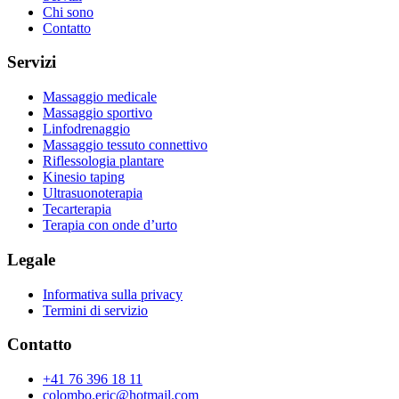
Chi sono
Contatto
Servizi
Massaggio medicale
Massaggio sportivo
Linfodrenaggio
Massaggio tessuto connettivo
Riflessologia plantare
Kinesio taping
Ultrasuonoterapia
Tecarterapia
Terapia con onde d’urto
Legale
Informativa sulla privacy
Termini di servizio
Contatto
+41 76 396 18 11
colombo.eric@hotmail.com