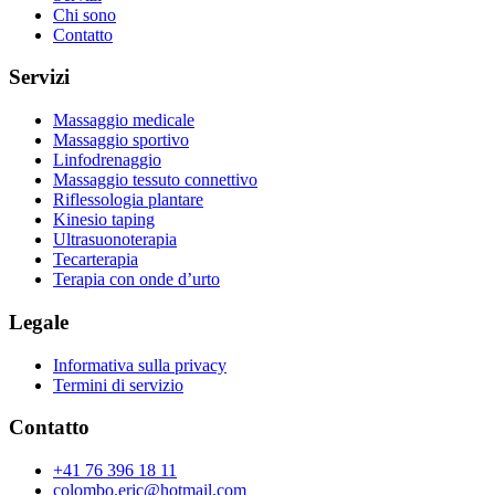
Chi sono
Contatto
Servizi
Massaggio medicale
Massaggio sportivo
Linfodrenaggio
Massaggio tessuto connettivo
Riflessologia plantare
Kinesio taping
Ultrasuonoterapia
Tecarterapia
Terapia con onde d’urto
Legale
Informativa sulla privacy
Termini di servizio
Contatto
+41 76 396 18 11
colombo.eric@hotmail.com