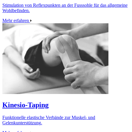
Stimulation von Reflexpunkten an der Fusssohle für das allgemeine
Wohlbefinden.
Mehr erfahren
Kinesio‑Taping
Funktionelle elastische Verbände zur Muskel‑ und
Gelenkunterstützung.